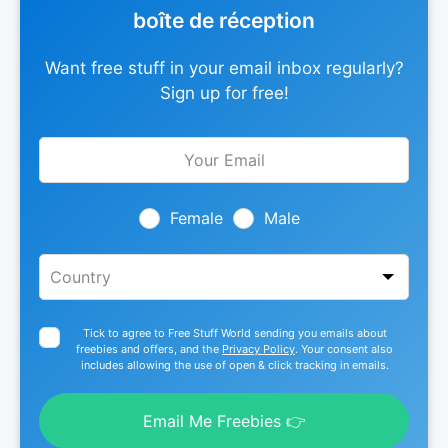
boîte de réception
Want free stuff in your email inbox regularly?
Sign up for free!
Leave
this
field
blank
Female
Male
Tick to agree to Free Stuff World sending you emails about
freebies and offers, and the
Privacy Policy
. Your consent also
includes allowing the use of open & click tracking in emails.
Email Me Freebies 👉