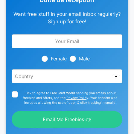
Want free stuff in your email inbox regularly?
Sign up for free!
Leave
this
field
blank
Female
Male
Tick to agree to Free Stuff World sending you emails about
freebies and offers, and the
Privacy Policy
. Your consent also
includes allowing the use of open & click tracking in emails.
Email Me Freebies 👉