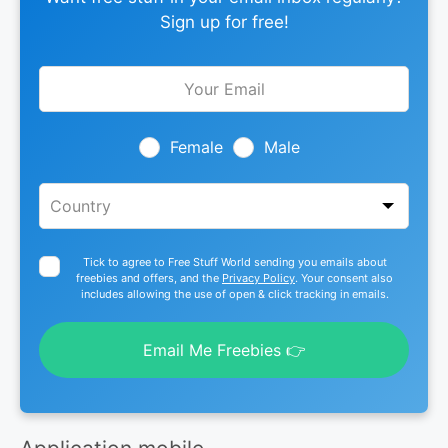
Sign up for free!
Leave
this
field
blank
Female
Male
Tick to agree to Free Stuff World sending you emails about
freebies and offers, and the
Privacy Policy
. Your consent also
includes allowing the use of open & click tracking in emails.
Email Me Freebies 👉