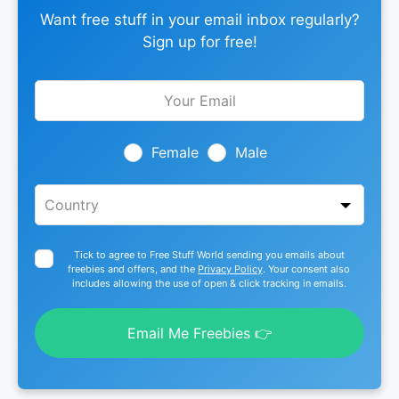
Want free stuff in your email inbox regularly?
Sign up for free!
Leave
this
field
blank
Female
Male
Tick to agree to Free Stuff World sending you emails about
freebies and offers, and the
Privacy Policy
. Your consent also
includes allowing the use of open & click tracking in emails.
Email Me Freebies 👉