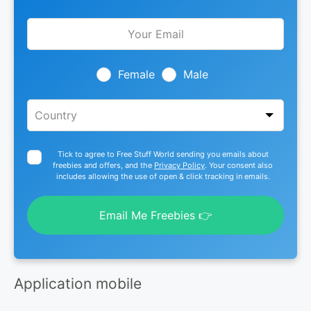
Leave
this
field
blank
Female
Male
Tick to agree to Free Stuff World sending you emails about
freebies and offers, and the
Privacy Policy
. Your consent also
includes allowing the use of open & click tracking in emails.
Email Me Freebies 👉
Application mobile