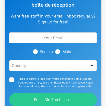
boîte de réception
Want free stuff in your email inbox regularly?
Sign up for free!
Leave
this
field
blank
Female
Male
Tick to agree to Free Stuff World sending you emails about
freebies and offers, and the
Privacy Policy
. Your consent also
includes allowing the use of open & click tracking in emails.
Email Me Freebies 👉