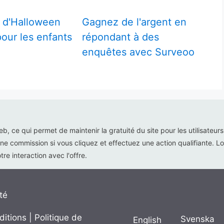
 d'Halloween
Gagnez de l'argent en
pour les enfants
répondant à des
enquêtes avec Surveoo
web, ce qui permet de maintenir la gratuité du site pour les utilisateur
ne commission si vous cliquez et effectuez une action qualifiante. Lor
re interaction avec l'offre.
té
ditions
|
Politique de
Svenska
English