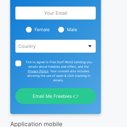
Leave
this
field
blank
Female
Male
Tick to agree to Free Stuff World sending you
emails about freebies and offers, and the
Privacy Policy
. Your consent also includes
allowing the use of open & click tracking in
emails.
Email Me Freebies 👉
Application mobile