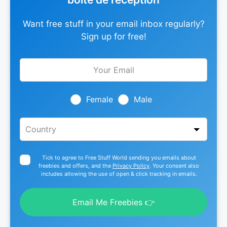
Want free stuff in your email inbox regularly?
Sign up for free!
Leave
this
field
blank
Female
Male
Tick to agree to Free Stuff World sending you emails about
freebies and offers, and the
Privacy Policy
. Your consent also
includes allowing the use of open & click tracking in emails.
Email Me Freebies 👉