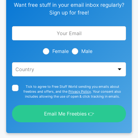
Want free stuff in your email inbox regularly?
Sign up for free!
Leave
this
field
blank
Female
Male
Tick to agree to Free Stuff World sending you emails about
freebies and offers, and the
Privacy Policy
. Your consent also
includes allowing the use of open & click tracking in emails.
Email Me Freebies 👉