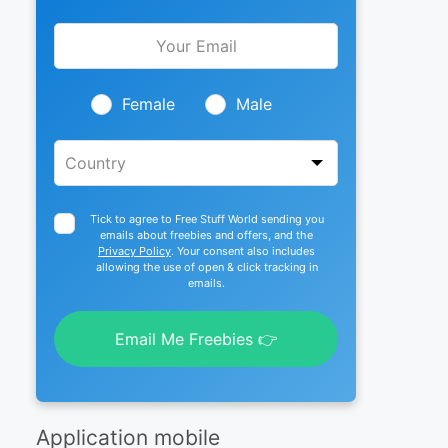
Leave
this
field
blank
Female
Male
Tick to agree to Free Stuff World sending you
emails about freebies and offers, and the
Privacy Policy
. Your consent also includes
allowing the use of open & click tracking in
emails.
Email Me Freebies 👉
Application mobile