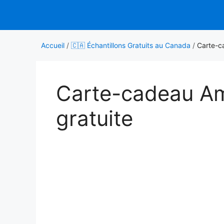
Aller
au
contenu
Accueil
/
🇨🇦 Échantillons Gratuits au Canada
/
Carte-c
Carte-cadeau A
gratuite