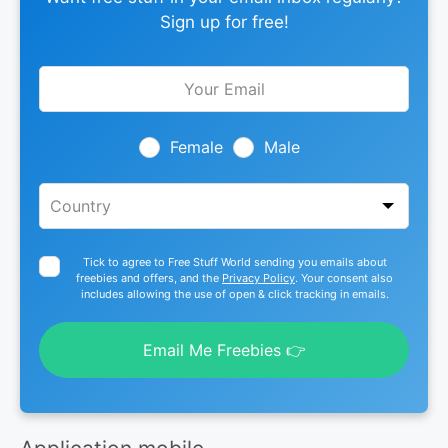
Sign up for free!
Leave
this
field
blank
Female
Male
Tick to agree to Free Stuff World sending you emails about
freebies and offers, and the
Privacy Policy
. Your consent also
includes allowing the use of open & click tracking in emails.
Email Me Freebies 👉