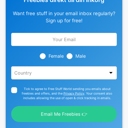
Want free stuff in your email inbox regularly?
Sign up for free!
Leave
this
field
blank
Female
Male
Tick to agree to Free Stuff World sending you emails about
freebies and offers, and the
Privacy Policy
. Your consent also
includes allowing the use of open & click tracking in emails.
Email Me Freebies 👉