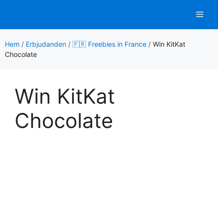
Hoppa
Men
till
innehåll
Hem
/
Erbjudanden
/
🇫🇷 Freebies in France
/
Win KitKat
Chocolate
Win KitKat
Chocolate