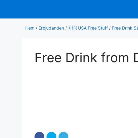
Hoppa
till
innehåll
Hem
/
Erbjudanden
/
🇺🇸 USA Free Stuff
/
Free Drink S
Free Drink from 