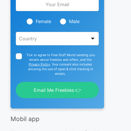
this
field
blank
Female
Male
Tick to agree to Free Stuff World sending you
emails about freebies and offers, and the
Privacy Policy
. Your consent also includes
allowing the use of open & click tracking in
emails.
Email Me Freebies 👉
Mobil app