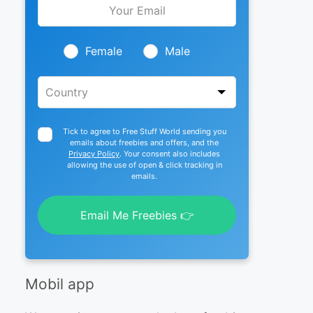
this
field
blank
Female
Male
Tick to agree to Free Stuff World sending you
emails about freebies and offers, and the
Privacy Policy
. Your consent also includes
allowing the use of open & click tracking in
emails.
Email Me Freebies 👉
Mobil app