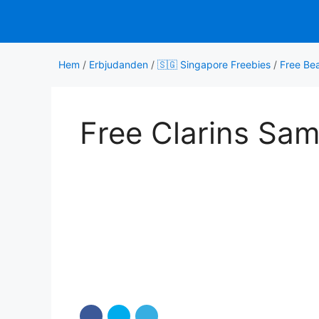
Hoppa
till
innehåll
Hem
/
Erbjudanden
/
🇸🇬 Singapore Freebies
/
Free Be
Free Clarins Sam