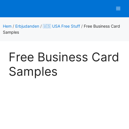
Hoppa
Men
till
innehåll
Hem
/
Erbjudanden
/
🇺🇸 USA Free Stuff
/
Free Business Card
Samples
Free Business Card
Samples