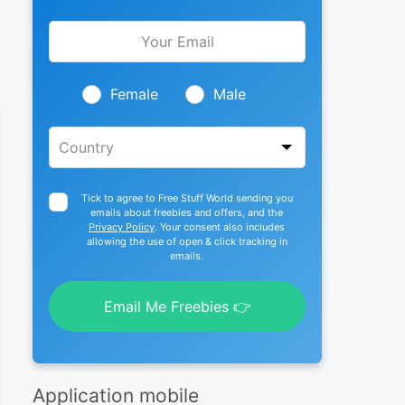
Leave
this
field
blank
Female
Male
Tick to agree to Free Stuff World sending you
emails about freebies and offers, and the
Privacy Policy
. Your consent also includes
allowing the use of open & click tracking in
emails.
Email Me Freebies 👉
Application mobile