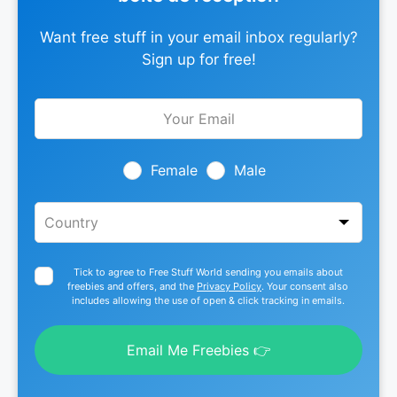
Want free stuff in your email inbox regularly?
Sign up for free!
Leave
this
field
blank
Female
Male
Tick to agree to Free Stuff World sending you emails about
freebies and offers, and the
Privacy Policy
. Your consent also
includes allowing the use of open & click tracking in emails.
Email Me Freebies 👉