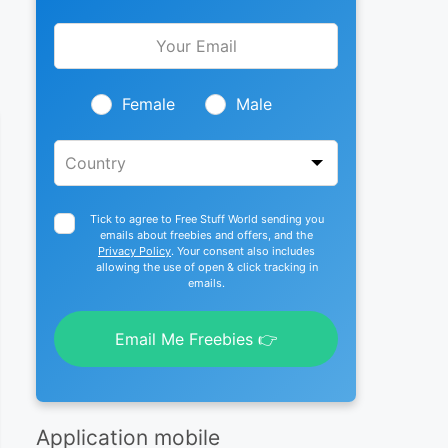
Leave
this
field
blank
Female
Male
Tick to agree to Free Stuff World sending you
emails about freebies and offers, and the
Privacy Policy
. Your consent also includes
allowing the use of open & click tracking in
emails.
Email Me Freebies 👉
Application mobile